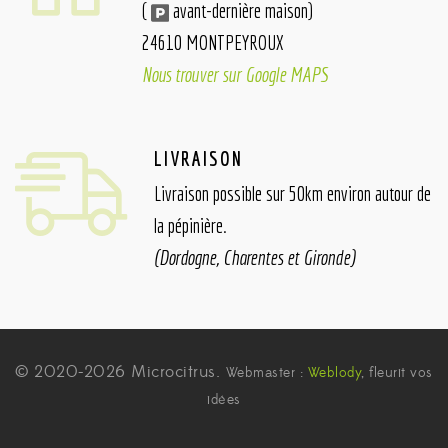
(
avant-dernière maison)
24610 MONTPEYROUX
Nous trouver sur Google MAPS
LIVRAISON
Livraison possible sur 50km environ autour de
la pépinière.
(Dordogne, Charentes et Gironde)
© 2020-2026 Microcitrus.
Webmaster :
Weblody
, fleurit vos
idées