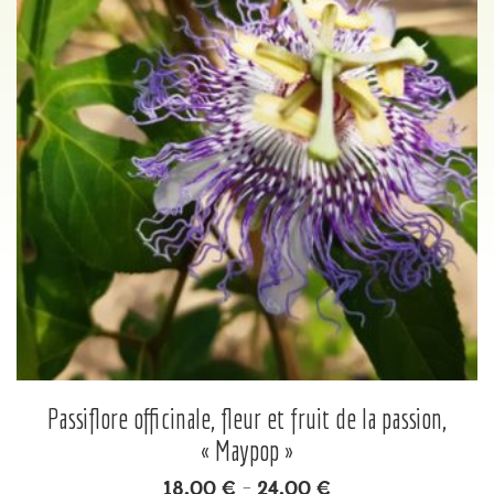
Passiflore officinale, fleur et fruit de la passion,
« Maypop »
18.00
€
24.00
€
–