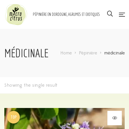
PÉPINIÈRE EN DORDOGNE, AGRUMES ET EXOTIQUES
MÉDICINALE
Home
>
Pépinière
>
médicinale
Showing the single result
TOP