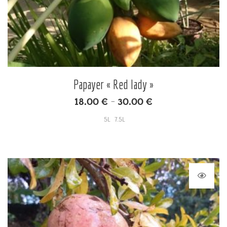
Papayer « Red lady »
18.00
€
30.00
€
–
5L
7.5L