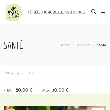
PÉPINIÈRE EN DORDOGNE, AGRUMES ET EXOTIQUES
SANTÉ
Home
>
Pépinière
>
santé
Showing all 4 results
20.00
€
30.00
€
Min:
Max: