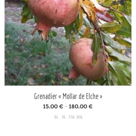
Grenadier « Mollar de Elche »
15.00
€
180.00
€
–
2L
5L
7.5L
20L