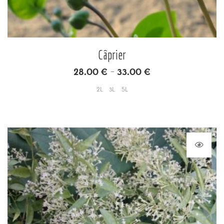
Câprier
28.00
€
33.00
€
–
2L
3L
5L