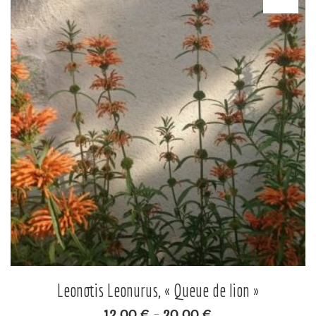
Leonotis Leonurus, « Queue de lion »
12.00
€
20.00
€
–