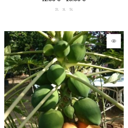
2L
3L
5L