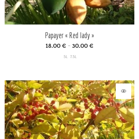
Papayer « Red lady »
18.00
€
30.00
€
–
5L
7.5L