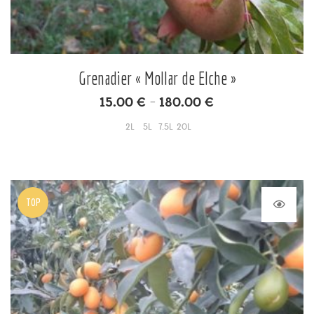
Grenadier « Mollar de Elche »
15.00
€
180.00
€
–
2L
5L
7.5L
20L
TOP