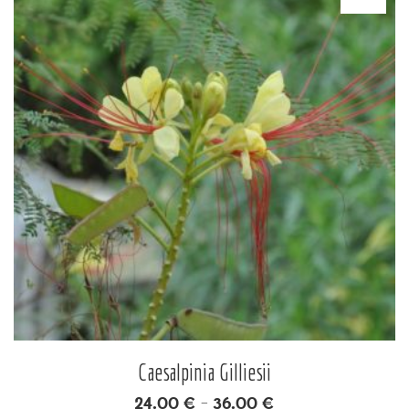
Caesalpinia Gilliesii
24.00
€
36.00
€
–