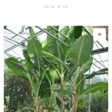
1,3L
2L
5L
7.5L