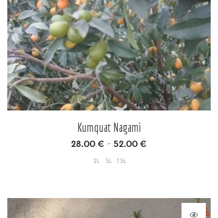
Kumquat Nagami
28.00
€
52.00
€
–
2L
5L
7.5L