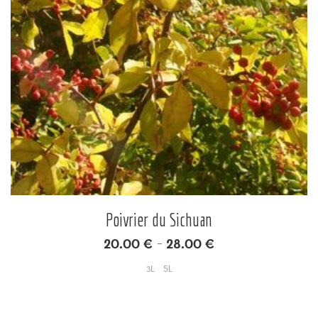
Poivrier du Sichuan
20.00
€
28.00
€
–
3L
5L