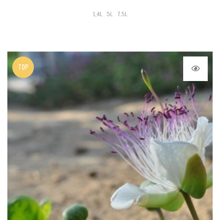
1,4L
5L
7.5L
TOP