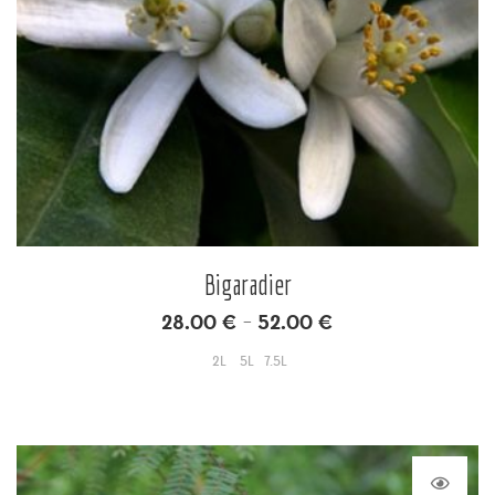
Bigaradier
28.00
€
52.00
€
–
2L
5L
7.5L