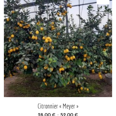
Citronnier « Meyer »
28.00
€
52.00
€
–