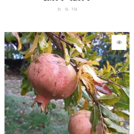
2L
5L
7.5L